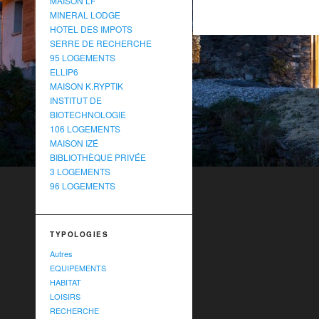
MAISON LF
MINERAL LODGE
HOTEL DES IMPOTS
SERRE DE RECHERCHE
95 LOGEMENTS
ELLIP6
MAISON K.RYPTIK
INSTITUT DE
BIOTECHNOLOGIE
106 LOGEMENTS
MAISON IZÉ
BIBLIOTHÈQUE PRIVÉE
3 LOGEMENTS
96 LOGEMENTS
TYPOLOGIES
Autres
EQUIPEMENTS
HABITAT
LOISIRS
RECHERCHE