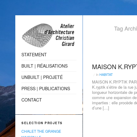
Tag Arch
STATEMENT
MAISON K.RYP
BUILT | RÉALISATIONS
in
HABITAT
/
UNBUILT | PROJETÉ
MAISON K.RYPTIK PARIS
K.ryptik s’étire de la rue 
PRESS | PUBLICATIONS
longueur horizontale de p
comme une expansion de m
CONTACT
imparties : elle procède de
d’une […]
SELECTION PROJETS
CHALET THE GRANGE