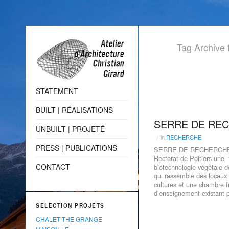
Tag Archiv
STATEMENT
BUILT | RÉALISATIONS
SERRE DE RE
UNBUILT | PROJETÉ
in
RECHERCHE
/
PRESS | PUBLICATIONS
SERRE DE RECHERCHE B
Rectorat de Poitiers une
CONTACT
biotechnologie végétale de
qui rassemble des locaux 
cultures et une chambre fr
d’enseignement existant p
SELECTION PROJETS
CHALET THE GRANGE