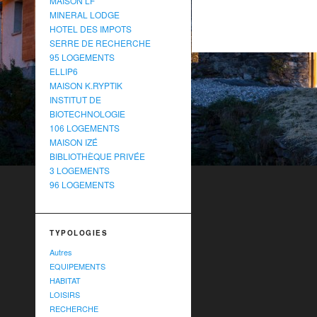
MAISON LF
MINERAL LODGE
HOTEL DES IMPOTS
SERRE DE RECHERCHE
95 LOGEMENTS
ELLIP6
MAISON K.RYPTIK
INSTITUT DE
BIOTECHNOLOGIE
106 LOGEMENTS
MAISON IZÉ
BIBLIOTHÈQUE PRIVÉE
3 LOGEMENTS
96 LOGEMENTS
TYPOLOGIES
Autres
EQUIPEMENTS
HABITAT
LOISIRS
RECHERCHE